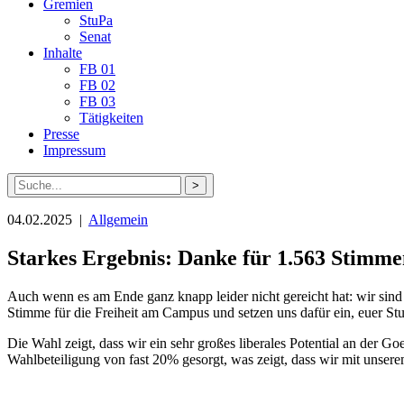
Gremien
StuPa
Senat
Inhalte
FB 01
FB 02
FB 03
Tätigkeiten
Presse
Impressum
Suche
nach:
04.02.2025 |
Allgemein
Starkes Ergebnis: Danke für 1.563 Stimm
Auch wenn es am Ende ganz knapp leider nicht gereicht hat: wir sind
Stimme für die Freiheit am Campus und setzen uns dafür ein, euer St
Die Wahl zeigt, dass wir ein sehr großes liberales Potential an der
Wahlbeteiligung von fast 20% gesorgt, was zeigt, dass wir mit unse